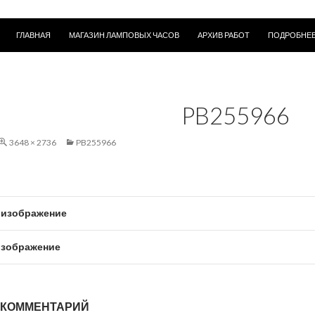
ПЕРЕЙТИ К СОДЕРЖИМОМУ
ГЛАВНАЯ
МАГАЗИН ЛАМПОВЫХ ЧАСОВ
АРХИВ РАБОТ
ПОДРОБНЕЕ
PB255966
3648 × 2736
PB255966
изображение
зображение
 КОММЕНТАРИЙ