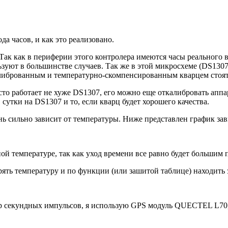
да часов, и как это реализовано.
Так как в периферии этого контролера имеются часы реального 
уют в большинстве случаев. Так же в этой микросхеме (DS1307)
либрованным и температурно-скомпенсированным кварцем стоят
сто работает не хуже DS1307, его можно еще откалибровать аппа
 в сутки на DS1307 и то, если кварц будет хорошего качества.
ень сильно зависит от температуры. Ниже представлен график за
ной температуре, так как уход времени все равно будет большим
ять температуру и по функции (или зашитой таблице) находить
р секундных импульсов, я использую GPS модуль QUECTEL L70, т