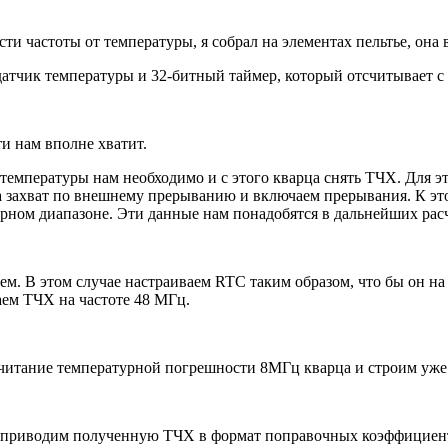
и частоты от температуры, я собрал на элементах пельтье, она в
датчик температуры и 32-битный таймер, который отсчитывает с 
и нам вполне хватит.
 температуры нам необходимо и с этого кварца снять ТЧХ. Для э
на захват по внешнему прерыванию и включаем прерывания. К эт
рном диапазоне. Эти данные нам понадобятся в дальнейших рас
ем. В этом случае настраиваем RTC таким образом, что бы он на
аем ТЧХ на частоте 48 МГц.
читание температурной погрешности 8МГц кварца и строим уже
ий приводим полученную ТЧХ в формат поправочных коэффициен