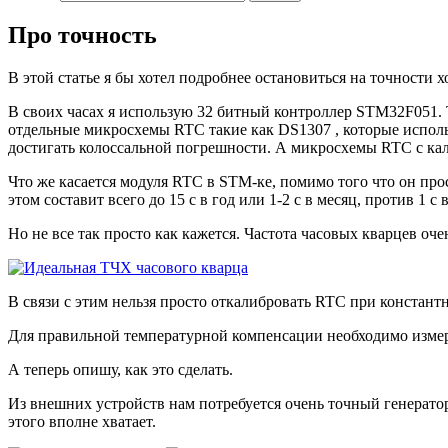
Про точность
В этой статье я бы хотел подробнее остановиться на точности хо
В своих часах я использую 32 битный контроллер STM32F051. 
отдельные микросхемы RTC такие как DS1307 , которые использ
достигать колоссальной погрешности. А микросхемы RTC с ка
Что же касается модуля RTC в STM-ке, помимо того что он про
этом составит всего до 15 с в год или 1-2 с в месяц, против 1 с
Но не все так просто как кажется. Частота часовых кварцев оч
В связи с этим нельзя просто откалибровать RTC при констант
Для правильной температурной компенсации необходимо измер
А теперь опишу, как это сделать.
Из внешних устройств нам потребуется очень точный генерато
этого вполне хватает.