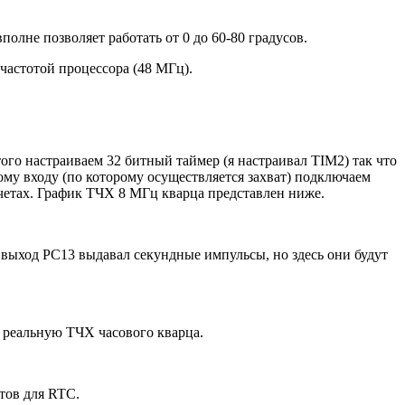
полне позволяет работать от 0 до 60-80 градусов.
частотой процессора (48 МГц).
того настраиваем 32 битный таймер (я настраивал TIM2) так что
ому входу (по которому осуществляется захват) подключаем
четах. График ТЧХ 8 МГц кварца представлен ниже.
 выход PC13 выдавал секундные импульсы, но здесь они будут
 реальную ТЧХ часового кварца.
тов для RTC.