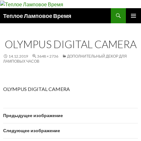
Поиск
Теплое Ламповое Время
ПЕРЕЙТИ
ОСНОВ
К
МЕНЮ
СОДЕРЖИМОМУ
OLYMPUS DIGITAL CAMERA
14.12.2019
3648 × 2736
ДОПОЛНИТЕЛЬНЫЙ ДЕКОР ДЛЯ
ЛАМПОВЫХ ЧАСОВ
OLYMPUS DIGITAL CAMERA
Предыдущее изображение
Следующее изображение