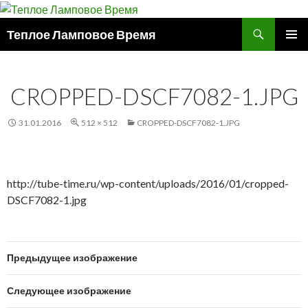
Поиск
Теплое Ламповое Время
ПЕРЕЙТИ
ОСНОВ
К
МЕНЮ
СОДЕРЖИМОМУ
CROPPED-DSCF7082-1.JPG
31.01.2016
512 × 512
CROPPED-DSCF7082-1.JPG
http://tube-time.ru/wp-content/uploads/2016/01/cropped-
DSCF7082-1.jpg
Предыдущее изображение
Следующее изображение