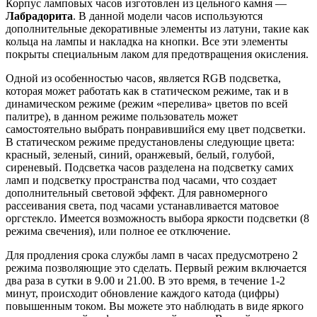
Корпус ламповых часов изготовлен из цельного камня —
Лабрадорита
. В данной модели часов используются
дополнительные декоративные элементы из латуни, такие как
кольца на лампы и накладка на кнопки. Все эти элементы
покрыты специальным лаком для предотвращения окисления.
Одной из особенностью часов, является RGB подсветка,
которая может работать как в статическом режиме, так и в
динамическом режиме (режим «перелива» цветов по всей
палитре), в данном режиме пользователь может
самостоятельно выбрать понравившийся ему цвет подсветки.
В статическом режиме предустановлены следующие цвета:
красный, зеленый, синий, оранжевый, белый, голубой,
сиреневый. Подсветка часов разделена на подсветку самих
ламп и подсветку пространства под часами, что создает
дополнительный световой эффект. Для равномерного
рассеивания света, под часами устанавливается матовое
оргстекло. Имеется возможность выбора яркости подсветки (8
режима свечения), или полное ее отключение.
Для продления срока службы ламп в часах предусмотрено 2
режима позволяющие это сделать. Первый режим включается
два раза в сутки в 9.00 и 21.00. В это время, в течение 1-2
минут, происходит обновление каждого катода (цифры)
повышенным током. Вы можете это наблюдать в виде яркого