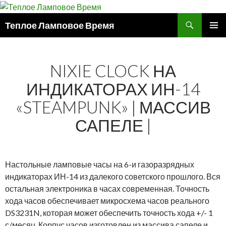
Поиск
Теплое Ламповое Время
ПЕРЕЙТИ
ОСНОВ
К
МЕНЮ
СОДЕРЖИМОМУ
NIXIE CLOCK НА
ИНДИКАТОРАХ ИН-14
«STEAMPUNK» | МАССИВ
САПЕЛЕ |
Настольные ламповые часы на 6-и газоразрядных
индикаторах ИН-14 из далекого советского прошлого. Вся
остальная электроника в часах современная. Точность
хода часов обеспечивает микросхема часов реального
DS3231N, которая может обеспечить точность хода +/- 1
с/месяц. Корпус часов изготовлен из массива сапеле и