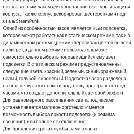
покрыт яхтным лаком для проявления текстуры и защиты
корпуса. Так же корпус декорирован шестеренками под
стиль SteamPunk.
Одной из особенностью часов, является RGB подсветка,
которая может работать как в статическом режиме, так и в
динамическом режиме (режим «перелива» цветов по всей
палитре), в данном режиме пользователь может
самостоятельно выбрать понравившийся ему цвет
подсветки. В статическом режиме предустановленны
следующие цвета: красный, зеленый, синий, оранжевый,
белый, голубой, сиреневый. Подсветка часов разделена
на подсветку самих ламп и подсветку пространства под
часами, что создает дополнительный световой эффект.
Для равномерного рассеивания света, под часами
устанавливается матовое оргстекло. Имеется
возможность выбора яркости подсветки (8 режима
свечения), или полное ее отключение.
Для продления срока службы ламп в часах