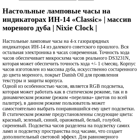
Настольные ламповые часы на
индикаторах ИН-14 «Classic» | массив
мореного дуба | Nixie Clock |
Настольные ламповые часы на 4-х газоразрядных
индикаторах ИН-14 из далекого советского прошлого. Вся
остальная электроника в часах современная. Точность хода
часов обеспечивает микросхема часов реального DS3231N,
которая может обеспечить точность хода +/- 1 с/месяц. Корпус
часов изготовлен из массива дуба, искусственно состаренного
до цвета мореного, покрыт Danish Oil для проявления
текстуры и защиты корпуса.
Одной из особенностью часов, является RGB подсветка,
которая может работать как в статическом режиме, так и в
динамическом режиме (режим «перелива» цветов по всей
палитре), в данном режиме пользователь может
самостоятельно выбрать понравившийся ему цвет подсветки.
В статическом режиме предустановленны следующие цвета:
красный, зеленый, синий, оранжевый, белый, голубой,
сиреневый. Подсветка часов разделена на подсветку самих
ламп и подсветку пространства под часами, что создает
дополнительный световой эффект. Для равномерного