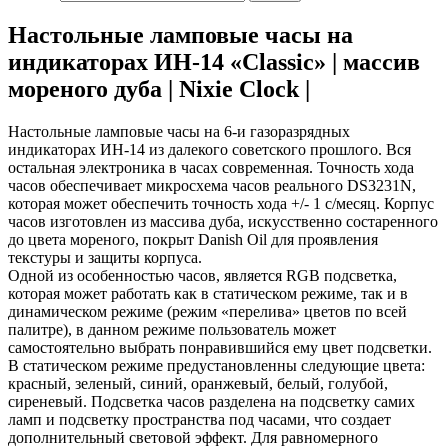
Настольные ламповые часы на
индикаторах ИН-14 «Classic» | массив
мореного дуба | Nixie Clock |
Настольные ламповые часы на 6-и газоразрядных
индикаторах ИН-14 из далекого советского прошлого. Вся
остальная электроника в часах современная. Точность хода
часов обеспечивает микросхема часов реального DS3231N,
которая может обеспечить точность хода +/- 1 с/месяц. Корпус
часов изготовлен из массива дуба, искусственно состаренного
до цвета мореного, покрыт Danish Oil для проявления
текстуры и защиты корпуса.
Одной из особенностью часов, является RGB подсветка,
которая может работать как в статическом режиме, так и в
динамическом режиме (режим «перелива» цветов по всей
палитре), в данном режиме пользователь может
самостоятельно выбрать понравившийся ему цвет подсветки.
В статическом режиме предустановленны следующие цвета:
красный, зеленый, синий, оранжевый, белый, голубой,
сиреневый. Подсветка часов разделена на подсветку самих
ламп и подсветку пространства под часами, что создает
дополнительный световой эффект. Для равномерного