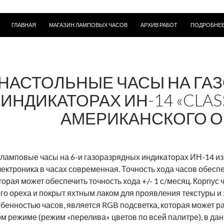
ПЕРЕЙТИ К СОДЕРЖИМОМУ
ГЛАВНАЯ
МАГАЗИН ЛАМПОВЫХ ЧАСОВ
АРХИВ РАБОТ
ПОДРОБНЕЕ
НАСТОЛЬНЫЕ ЧАСЫ НА ГА
ИНДИКАТОРАХ ИН-14 «CLASS
АМЕРИКАНСКОГО ОР
ламповые часы на 6-и газоразрядных индикаторах ИН-14 из 
лектроника в часах современная. Точность хода часов обесп
орая может обеспечить точность хода +/- 1 с/месяц. Корпус 
го ореха и покрыт яхтным лаком для проявления текстуры и
бенностью часов, является RGB подсветка, которая может раб
м режиме (режим «перелива» цветов по всей палитре), в да