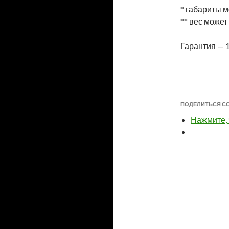
* габариты м
** вес может
Гарантия — 1
ПОДЕЛИТЬСЯ С
Нажмите, 