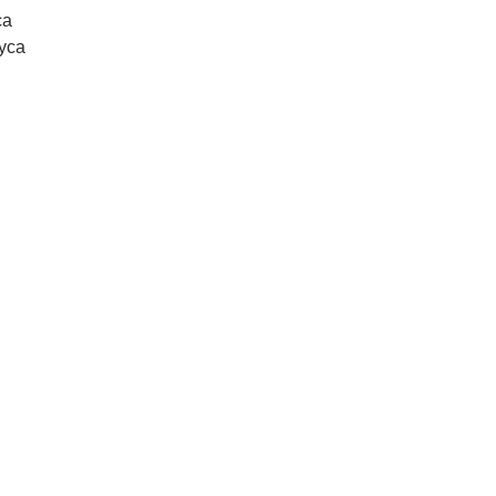
са
уса