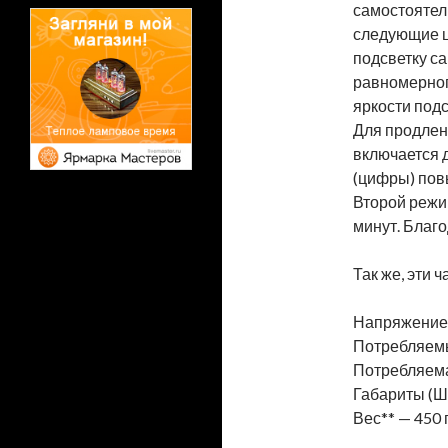
самостоятел
следующие цв
подсветку са
равномерног
яркости подс
Для продлен
включается д
(цифры) пов
Второй режи
минут. Благ
Так же, эти
Напряжение 
Потребляемый
Потребляема
Габариты (Шx
Вес** — 450 г