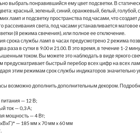
ьно выбрать понравившийся ему цвет подсветки. В статиче
ета: красный, зеленый, синий, оранжевый, белый, голубой,
мих ламп и подсветку пространства под часами, что создае
о рассеивания света, под часами устанавливается матовое
ветки (8 режима свечения), или полное ее отключение.
ия срока службы ламп в часах предусмотрено 2 режима поз
ва раза в сутки в 9.00 и 21.00. В это время, в течение 1-2 м
ышенным током. Вы можете это наблюдать в виде яркого св
м предусматривает быстрый перебор всех цифр на всех лам
одаря этим режимам срок службы индикаторов значительно у
 часы возможно дополнить дополнительным декором. Подроб
питания — 12 В;
 ток — 0,3 А;
я мощность — 4 Вт;
ВxГ)* — 185 мм x 70 мм x 60 мм
.