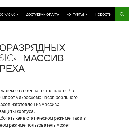
 О ЧАСАХ
ДОСТАВКА И ОПЛАТА
КОНТАКТЫ
НОВОСТИ
ЗОРАЗРЯДНЫХ
IC» | МАССИВ
ЕХА |
далекого советского прошлого. Вся
ечивает микросхема часов реального
часов изготовлен из массива
 защиты корпуса.
отать как в статическом режиме, так и в
нном режиме пользователь может