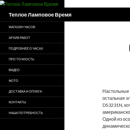
Поиск
Теплое Ламповое Время
МАГАЗИН ЧАСОВ
АРХИВ РАБОТ
ПОДРОБНЕЕ О ЧАСАХ
ПРО ТОЧНОСТЬ
ВИДЕО
ФОТО
Настольные 
ДОСТАВКА И ОПЛАТА
остальная э
КОНТАКТЫ
DS3231N, кот
американско
НАША ПОТРЕБНОСТЬ
Одной из осо
динамическо