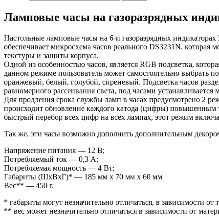
Ламповые часы на газоразрядных индика
Настольные ламповые часы на 6-и газоразрядных индикаторах И
обеспечивает микросхема часов реального DS3231N, которая мож
текстуры и защиты корпуса.
Одной из особенностью часов, является RGB подсветка, которая
данном режиме пользователь может самостоятельно выбрать по
оранжевый, белый, голубой, сиреневый. Подсветка часов разде
равномерного рассеивания света, под часами устанавливается 
Для продления срока службы ламп в часах предусмотрено 2 режи
происходит обновление каждого катода (цифры) повышенным т
быстрый перебор всех цифр на всех лампах, этот режим включ
Так же, эти часы возможно дополнить дополнительным декоро
Напряжение питания — 12 В;
Потребляемый ток — 0,3 А;
Потребляемая мощность — 4 Вт;
Габариты (ШxВxГ)* — 185 мм x 70 мм x 60 мм
Вес** — 450 г.
* габариты могут незначительно отличаться, в зависимости от 
** вес может незначительно отличаться в зависимости от матер