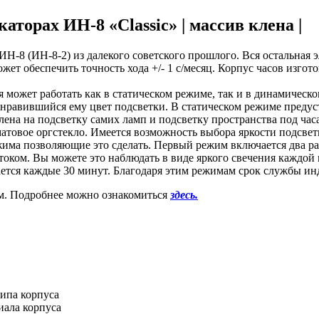
торах ИН-8 «Classic» | массив клена |
Н-8 (ИН-8-2) из далекого советского прошлого. Вся остальная э
ет обеспечить точность хода +/- 1 с/месяц. Корпус часов изгот
 может работать как в статическом режиме, так и в динамическо
нравившийся ему цвет подсветки. В статическом режиме предус
лена на подсветку самих ламп и подсветку пространства под час
матовое оргстекло. Имеется возможность выбора яркости подсвет
ма позволяющие это сделать. Первый режим включается два раза в
оком. Вы можете это наблюдать в виде яркого свечения каждой
ается каждые 30 минут. Благодаря этим режимам срок службы ин
м. Подробнее можно ознакомиться
здесь.
типа корпуса
иала корпуса