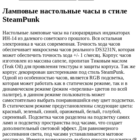
Ламповые настольные часы в стиле
SteamPunk
Настольные ламповые часы на газоразрядных индикаторах
ИН-14 из далекого советского прошлого. Вся остальная
электроника в часах современная. Точность хода часов
обеспечивает микросхема часов реального DS3231N, которая
может обеспечить точность хода +/- 1 с/месяц. Корпус часов
изготовлен из массива сапеле, пропитан Тиковым маслом
(Teak Oil) для проявления текстуры и защиты корпуса. Так же
корпус декорирован шестеренками под стиль SteamPunk.
Одной из особенностью часов, является RGB подсветка,
которая может работать как в статическом режиме, так и в
динамическом режиме (режим «перелива» цветов по всей
палитре), в данном режиме пользователь может
самостоятельно выбрать понравившийся ему цвет подсветки.
В статическом режиме предустановленны следующие цвета:
красный, зеленый, синий, оранжевый, белый, голубой,
сиреневый. Подсветка часов разделена на подсветку самих
ламп и подсветку пространства под часами, что создает
дополнительный световой эффект. Для равномерного
рассеивания света, под часами устанавливается матовое
оргстекло. Имеется возможность выбора яркости подсветки (8