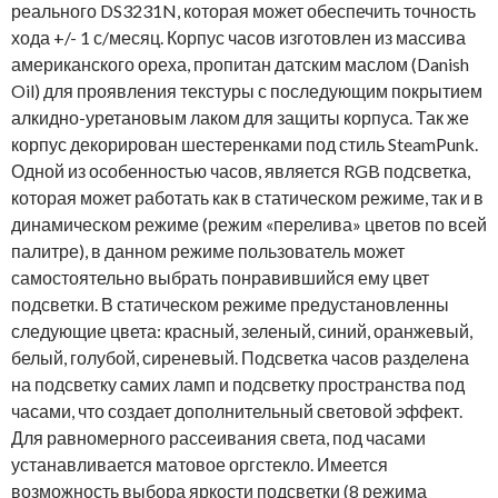
реального DS3231N, которая может обеспечить точность
хода +/- 1 с/месяц. Корпус часов изготовлен из массива
американского ореха, пропитан датским маслом (Danish
Oil) для проявления текстуры с последующим покрытием
алкидно-уретановым лаком для защиты корпуса. Так же
корпус декорирован шестеренками под стиль SteamPunk.
Одной из особенностью часов, является RGB подсветка,
которая может работать как в статическом режиме, так и в
динамическом режиме (режим «перелива» цветов по всей
палитре), в данном режиме пользователь может
самостоятельно выбрать понравившийся ему цвет
подсветки. В статическом режиме предустановленны
следующие цвета: красный, зеленый, синий, оранжевый,
белый, голубой, сиреневый. Подсветка часов разделена
на подсветку самих ламп и подсветку пространства под
часами, что создает дополнительный световой эффект.
Для равномерного рассеивания света, под часами
устанавливается матовое оргстекло. Имеется
возможность выбора яркости подсветки (8 режима