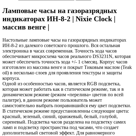
Ламповые часы на газоразрядных
индикаторах ИН-8-2 | Nixie Clock |
массив венге |
Настольные ламповые часы на газоразрядных индикаторах
ИН-8-2 из далекого советского прошлого. Вся остальная
электроника в часах современная. Точность хода часов
обеспечивает микросхема часов реального DS3231N, которая
может обеспечить точность хода +/- 1 с/месяц. Корпус часов
изготовлен из массива венге и покрыт Тиковым маслом (Teak
oil) в несколько слоев для проявления текстуры и защиты
корпуса.
Одной из особенностью часов, является RGB подсветка,
которая может работать как в статическом режиме, так и в
динамическом режиме (режим «перелива» цветов по всей
палитре), в данном режиме пользователь может
самостоятельно выбрать понравившийся ему цвет подсветки.
В статическом режиме предустановленны следующие цвета:
красный, зеленый, синий, оранжевый, белый, голубой,
сиреневый. Подсветка часов разделена на подсветку самих
ламп и подсветку пространства под часами, что создает
дополнительный световой эффект. Для равномерного