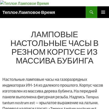
Поиск
Теплое Ламповое Время
ПЕРЕЙТИ
ОСНОВ
К
МЕНЮ
СОДЕРЖИМОМУ
ЛАМПОВЫЕ
НАСТОЛЬНЫЕ ЧАСЫ В
РЕЗНОМ КОРПУСЕ ИЗ
МАССИВА БУБИНГА
Настольные ламповые часы на газоразрядных
индикаторах ИН-14 из далекого прошлого. Корпус часов
изготовлен из массива дерева бубинга. На передней
панели выполнена фигурная резьба. Надпись Tempus
tantum nostrum est — крылатое выражение на латыни.
Перевод надписи гласит: «Tempus tantum nostrum est