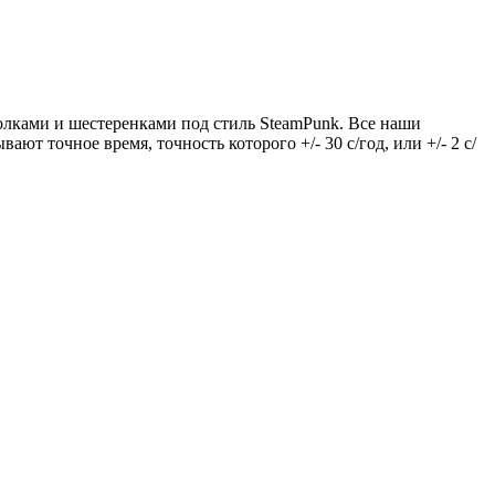
голками и шестеренками под стиль SteamPunk. Все наши
т точное время, точность которого +/- 30 с/год, или +/- 2 с/