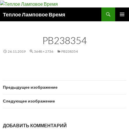
Поиск
Теплое Ламповое Время
ПЕРЕЙТИ
ОСНОВ
К
МЕНЮ
СОДЕРЖИМОМУ
PB238354
26.11.2019
3648 × 2736
PB238354
Предыдущее изображение
Следующее изображение
ДОБАВИТЬ КОММЕНТАРИЙ