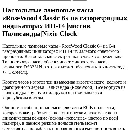
Настольные ламповые часы
«RoseWood Classic 6» на газоразрядных
индикаторах ИН-14 |массив
Палисандра|Nixie Clock
Настольные ламповые часы «RoseWood Classic 6» на 6-и
газоразрядных индикаторах ИН-14 из далекого советского
прошлого. Вся остальная электроника в часах современная.
Точность хода часов обеспечивает микросхема часов
реального DS3231N, которая может обеспечить точность хода
+/- 1 с/месяц.
Корпус часов изготовлен из массива экзотического, редкого и
драгоценного дерева Палисандра (RoseWood). Все корпуса из
Палисандра вручную полируются и покрываются
карнаубским воском.
Одной из особенностью часов, является RGB подсветка,
которая может работать как в статическом режиме, так и в
динамическом режиме (режим «перелива» цветов по всей
палитре), в данном режиме пользователь может
самостоятельно выбрать понравившийся ему цвет подсветки.