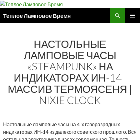
Поиск
Теплое Ламповое Время
ПЕРЕЙТИ
ОСНОВ
К
МЕНЮ
СОДЕРЖИМОМУ
НАСТОЛЬНЫЕ
ЛАМПОВЫЕ ЧАСЫ
«STEAMPUNK» НА
ИНДИКАТОРАХ ИН-14 |
МАССИВ ТЕРМОЯСЕНЯ |
NIXIE CLOCK
Настольные ламповые часы на 4-х газоразрядных
индикаторах ИН-14 из далекого советского прошлого. Вся
остальная электроника в часах современная. Точность