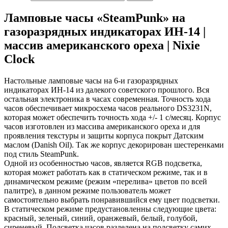
Ламповые часы «SteamPunk» на
газоразрядных индикаторах ИН-14 |
массив американского ореха | Nixie
Clock
Настольные ламповые часы на 6-и газоразрядных
индикаторах ИН-14 из далекого советского прошлого. Вся
остальная электроника в часах современная. Точность хода
часов обеспечивает микросхема часов реального DS3231N,
которая может обеспечить точность хода +/- 1 с/месяц. Корпус
часов изготовлен из массива американского ореха и для
проявления текстуры и защиты корпуса покрыт Датским
маслом (Danish Oil). Так же корпус декорирован шестеренками
под стиль SteamPunk.
Одной из особенностью часов, является RGB подсветка,
которая может работать как в статическом режиме, так и в
динамическом режиме (режим «перелива» цветов по всей
палитре), в данном режиме пользователь может
самостоятельно выбрать понравившийся ему цвет подсветки.
В статическом режиме предустановленны следующие цвета:
красный, зеленый, синий, оранжевый, белый, голубой,
сиреневый. Подсветка часов разделена на подсветку самих