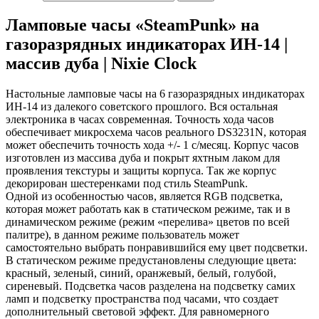
Ламповые часы «SteamPunk» на
газоразрядных индикаторах ИН-14 |
массив дуба | Nixie Clock
Настольные ламповые часы на 6 газоразрядных индикаторах
ИН-14 из далекого советского прошлого. Вся остальная
электроника в часах современная. Точность хода часов
обеспечивает микросхема часов реального DS3231N, которая
может обеспечить точность хода +/- 1 с/месяц. Корпус часов
изготовлен из массива дуба и покрыт яхтным лаком для
проявления текстуры и защиты корпуса. Так же корпус
декорирован шестеренками под стиль SteamPunk.
Одной из особенностью часов, является RGB подсветка,
которая может работать как в статическом режиме, так и в
динамическом режиме (режим «перелива» цветов по всей
палитре), в данном режиме пользователь может
самостоятельно выбрать понравившийся ему цвет подсветки.
В статическом режиме предустановлены следующие цвета:
красный, зеленый, синий, оранжевый, белый, голубой,
сиреневый. Подсветка часов разделена на подсветку самих
ламп и подсветку пространства под часами, что создает
дополнительный световой эффект. Для равномерного