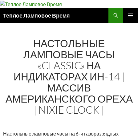
Поиск
Теплое Ламповое Время
ПЕРЕЙТИ
ОСНОВ
К
МЕНЮ
СОДЕРЖИМОМУ
НАСТОЛЬНЫЕ
ЛАМПОВЫЕ ЧАСЫ
«CLASSIC» НА
ИНДИКАТОРАХ ИН-14 |
МАССИВ
АМЕРИКАНСКОГО ОРЕХА
| NIXIE CLOCK |
Настольные ламповые часы на 6-и газоразрядных