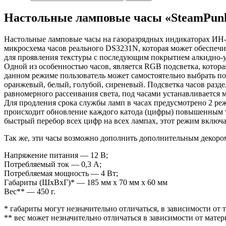
Настольные ламповые часы «SteamPunk Cl
Настольные ламповые часы на газоразрядных индикаторах ИН-14
микросхема часов реального DS3231N, которая может обеспечить
для проявления текстуры с последующим покрытием алкидно-ур
Одной из особенностью часов, является RGB подсветка, которая
данном режиме пользователь может самостоятельно выбрать по
оранжевый, белый, голубой, сиреневый. Подсветка часов разде
равномерного рассеивания света, под часами устанавливается 
Для продления срока службы ламп в часах предусмотрено 2 режи
происходит обновление каждого катода (цифры) повышенным т
быстрый перебор всех цифр на всех лампах, этот режим включ
Так же, эти часы возможно дополнить дополнительным декоро
Напряжение питания — 12 В;
Потребляемый ток — 0,3 А;
Потребляемая мощность — 4 Вт;
Габариты (ШxВxГ)* — 185 мм x 70 мм x 60 мм
Вес** — 450 г.
* габариты могут незначительно отличаться, в зависимости от 
** вес может незначительно отличаться в зависимости от матер