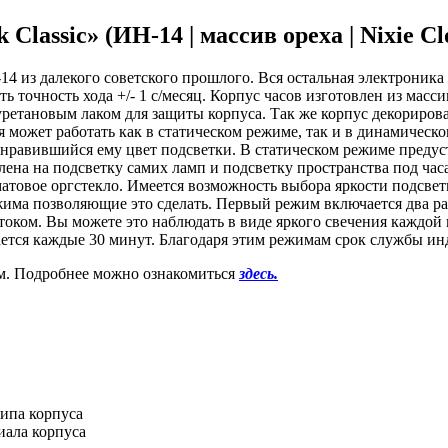
assic» (ИН-14 | массив ореха | Nixie Cl
 из далекого советского прошлого. Вся остальная электроника в
 точность хода +/- 1 с/месяц. Корпус часов изготовлен из масси
етановым лаком для защиты корпуса. Так же корпус декорирова
 может работать как в статическом режиме, так и в динамическо
нравившийся ему цвет подсветки. В статическом режиме предус
лена на подсветку самих ламп и подсветку пространства под час
матовое оргстекло. Имеется возможность выбора яркости подсвет
ма позволяющие это сделать. Первый режим включается два раза в
оком. Вы можете это наблюдать в виде яркого свечения каждой
ается каждые 30 минут. Благодаря этим режимам срок службы ин
м. Подробнее можно ознакомиться
здесь.
типа корпуса
иала корпуса