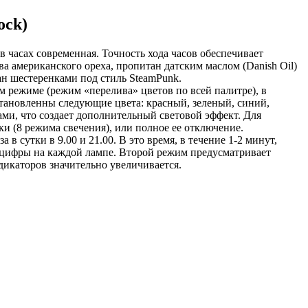
ock)
 часах современная. Точность хода часов обеспечивает
ва американского ореха, пропитан датским маслом (Danish Oil)
н шестеренками под стиль SteamPunk.
м режиме (режим «перелива» цветов по всей палитре), в
тановленны следующие цвета: красный, зеленый, синий,
ами, что создает дополнительный световой эффект. Для
ки (8 режима свечения), или полное ее отключение.
 сутки в 9.00 и 21.00. В это время, в течение 1-2 минут,
 цифры на каждой лампе. Второй режим предусматривает
дикаторов значительно увеличивается.