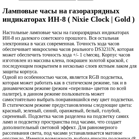
Ламповые часы на газоразрядных
индикаторах ИН-8 ( Nixie Clock | Gold )
Настольные ламповые часы на газоразрядных индикаторах
ИН-8 из далекого советского прошлого. Вся остальная
электроника в часах современная. Точность хода часов
обеспечивает микросхема часов реального DS3231N, которая
может обеспечить точность хода +/- 1 с/месяц. Корпус часов
изготовлен из массива клена, покрашен золотой краской, с
последующим покрытием в несколько слоев яхтным лаком для
защиты корпуса.
Одной из особенностью часов, является RGB подсветка,
которая может работать как в статическом режиме, так и в
динамическом режиме (режим «перелива» цветов по всей
палитре), в данном режиме пользователь может
самостоятельно выбрать понравившийся ему цвет подсветки.
В статическом режиме предустановленны следующие цвета:
красный, зеленый, синий, оранжевый, белый, голубой,
сиреневый. Подсветка часов разделена на подсветку самих
ламп и подсветку пространства под часами, что создает
дополнительный световой эффект. Для равномерного
рассеивания света, под часами устанавливается матовое
оргстекло. Имеется возможность выбора яркости подсветки (8