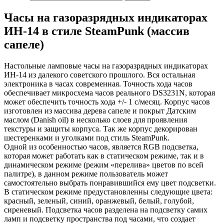
Часы на газоразрядных индикаторах
ИН-14 в стиле SteamPunk (массив
сапеле)
Настольные ламповые часы на газоразрядных индикаторах
ИН-14 из далекого советского прошлого. Вся остальная
электроника в часах современная. Точность хода часов
обеспечивает микросхема часов реального DS3231N, которая
может обеспечить точность хода +/- 1 с/месяц. Корпус часов
изготовлен из массива дерева сапеле и покрыт Датским
маслом (Danish oil) в несколько слоев для проявления
текстуры и защиты корпуса. Так же корпус декорирован
шестеренками и уголками под стиль SteamPunk.
Одной из особенностью часов, является RGB подсветка,
которая может работать как в статическом режиме, так и в
динамическом режиме (режим «перелива» цветов по всей
палитре), в данном режиме пользователь может
самостоятельно выбрать понравившийся ему цвет подсветки.
В статическом режиме предустановленны следующие цвета:
красный, зеленый, синий, оранжевый, белый, голубой,
сиреневый. Подсветка часов разделена на подсветку самих
ламп и подсветку пространства под часами, что создает