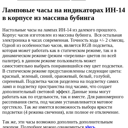
Ламповые часы на индикаторах ИН-14
в корпусе из массива бубинга
Настольные часы на лампах ИН-14 из далекого прошлого.
Корпус часов изготовлен из массива бубинга. Вся остальная
электроника в часах современная. Точность хода +/- 2 с/месяц.
Одной из особенностью часов, является RGB подсветка,
которая может работать как в статическом режиме, так и в
динамическом режиме (режим «перелива» цветов по всей
палитре), в данном режиме пользователь может
самостоятельно выбрать понравившийся ему цвет подсветки.
В статическом режиме предустановленны следующие цвета:
красный, зеленый, синий, оранжевый, белый, голубой,
сиреневый. Подсветка часов разделена на подсветку самих
ламп и подсветку пространства под часами, что создает
дополнительный световой эффект. Данные зоны могут
работать как по отдельности, так и вместе. Для равномерного
рассеивания света, под часами устанавливается матовое
оргстекло. Так же имеется возможность выбора яркости
подсветки (4 режима свечения), или полное ее отключение.
Так же, эти часы возможно дополнить дополнительным
декором. Подробнее можно ознакомиться
здесь.